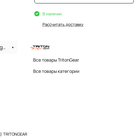
В наличии
Рассчитать доставку
Брюки TritonGear Kurt (SoftShell ApexLight) летние р.34-34 серые, черные
Все товары TritonGear
Все товары категории
й) TRITONGEAR