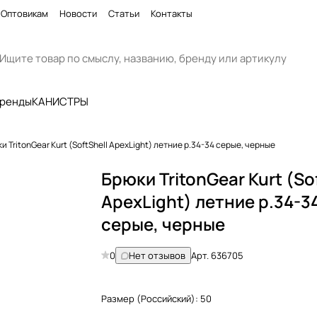
Оптовикам
Новости
Статьи
Контакты
бренды
КАНИСТРЫ
и TritonGear Kurt (SoftShell ApexLight) летние р.34-34 серые, черные
Брюки TritonGear Kurt (So
ApexLight) летние р.34-3
серые, черные
0
Нет отзывов
Арт.
636705
Размер (Российский):
50