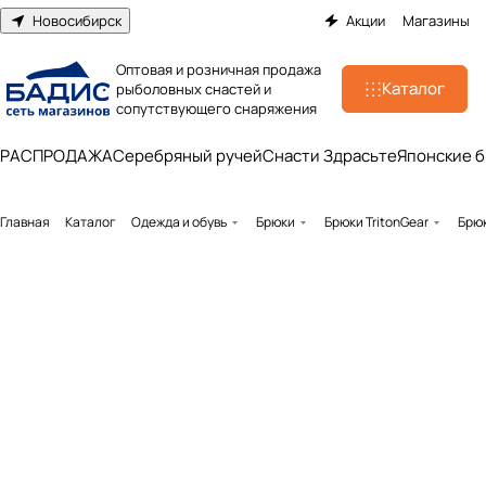
Новосибирск
Акции
Магазины
Оптовая и розничная продажа
Каталог
рыболовных снастей и
сопутствующего снаряжения
РАСПРОДАЖА
Серебряный ручей
Снасти Здрасьте
Японские 
Главная
Каталог
Одежда и обувь
Брюки
Брюки TritonGear
Брюк