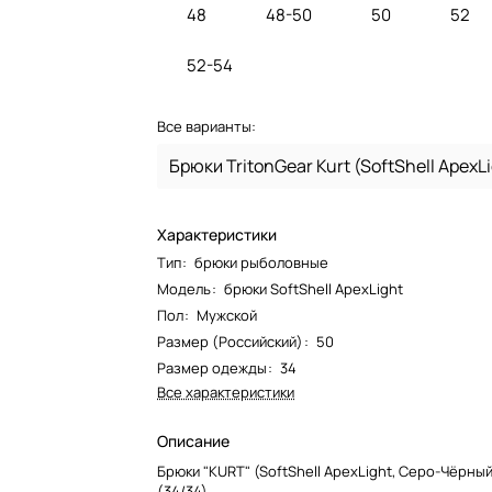
48
48-50
50
52
52-54
Все варианты:
Характеристики
Тип
:
брюки рыболовные
Модель
:
брюки SoftShell ApexLight
Пол
:
Мужской
Размер (Российский)
:
50
Размер одежды
:
34
Все характеристики
Описание
Брюки "KURT" (SoftShell ApexLight, Серо-Чёрны
(34/34)