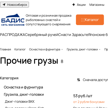
Новосибирск
Акции
Магазины
Оптовая и розничная продажа
Каталог
рыболовных снастей и
сопутствующего снаряжения
РАСПРОДАЖА
Серебряный ручей
Снасти Здрасьте
Японские 
Главная
Каталог
Оснастка и фурнитура
Грузила, джиг-головки
Пр
Прочие грузы
8
Категория
Сначала досту
Оснастка и фурнитура
Грузила, джиг-головки
53 руб./
шт
Джиг-головки BKK
от 2 рубля бонусами