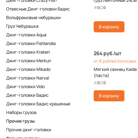
Джиг-головки Crazy Fish
Груз ленточный 24см 
0
0
Отвесные Джиг-головки Бадис
Вольфрамовые чебурашки
Груз Чебурашка
В корзину
Джиг-головки Aqua
Джиг-головки Fishlandia
Джиг-головки Kraken
264 руб./
шт
Джиг-головки Merkuri
от 8 рублей бонусами
Джиг-головки Mikado
Мягкий свинец Kaida 
(паста)
Джиг-головки Narval
0
0
Джиг-головки Vido
Джиг-головки Бадис
В корзину
Джиг-головки Бадис крашеные
Наборы грузов
Прочие грузы
Прочие джиг-головки