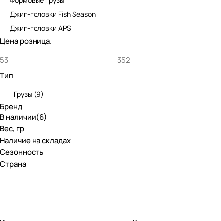
Формовые грузы
Джиг-головки Fish Season
Джиг-головки APS
Цена розница.
Тип
Грузы
(
9
)
Бренд
В наличии
(
6
)
Вес, гр
Наличие на складах
Сезонность
Страна