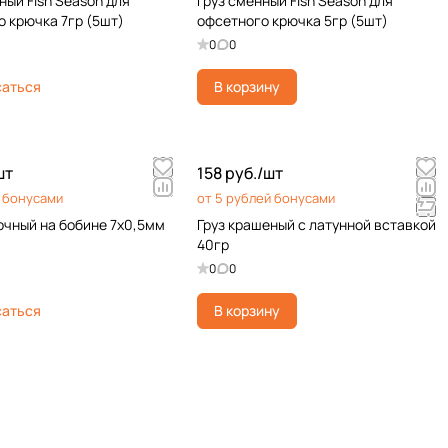
ный Fish Season для
Груз сменный Fish Season для
 крючка 7гр (5шт)
офсетного крючка 5гр (5шт)
0
0
саться
В корзину
шт
158 руб./
шт
я бонусами
от 5 рублей бонусами
очный на бобине 7х0,5мм
Груз крашеный с латунной вставкой
40гр
0
0
саться
В корзину