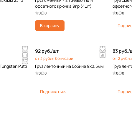
15х1мм 23гр
Груз сменный Fish Season для
Груз смен
офсетного крючка 9гр (4шт)
офсетного
0
0
0
0
В корзину
Подпи
92 руб./
шт
83 руб./
от 3 рубля бонусами
от 2 рубл
Tungsten Putti
Груз ленточный на бобине 9х0,5мм
Груз лент
0
0
0
0
Подписаться
Подпи