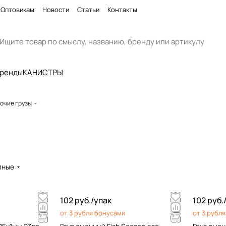
Оптовикам
Новости
Статьи
Контакты
бренды
КАНИСТРЫ
очие грузы
пные
102 руб./
упак
102 руб.
от 3 рубля бонусами
от 3 рубл