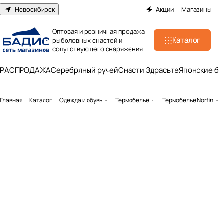
Новосибирск
Акции
Магазины
Оптовая и розничная продажа
Каталог
рыболовных снастей и
сопутствующего снаряжения
РАСПРОДАЖА
Серебряный ручей
Снасти Здрасьте
Японские 
Главная
Каталог
Одежда и обувь
Термобельё
Термобельё Norfin