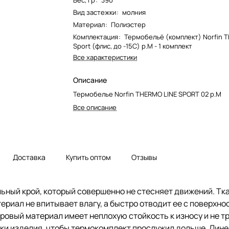
Вес, гр
:
390
Вид застежки
:
молния
Материал
:
Полиэстер
Комплектация
:
Термобельё (комплект) Norfin T
Sport (флис, до -15С) р.M - 1 комплект
Все характеристики
Описание
Термобелье Norfin THERMO LINE SPORT 02 р.M
Все описание
Доставка
Купить оптом
Отзывы
альный крой, который совершенно не стесняет движений. Т
риал не впитывает влагу, а быстро отводит ее с поверхност
ровый материал имеет неплохую стойкость к износу и не тр
ки изделия, чтобы термокомплект прослужил дольше. Лин