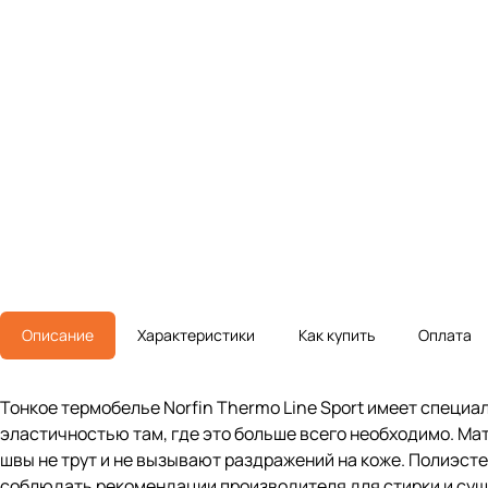
Описание
Характеристики
Как купить
Оплата
Тонкое термобелье Norfin Thermo Line Sport имеет специ
эластичностью там, где это больше всего необходимо. Мате
швы не трут и не вызывают раздражений на коже. Полиэсте
соблюдать рекомендации производителя для стирки и суш