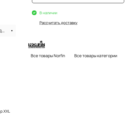
В наличии
Рассчитать доставку
Термобелье Norfin Winter Classic wool двухслойное р.XXL (до -25°C)
Все товары Norfin
Все товары категории
 р.XXL