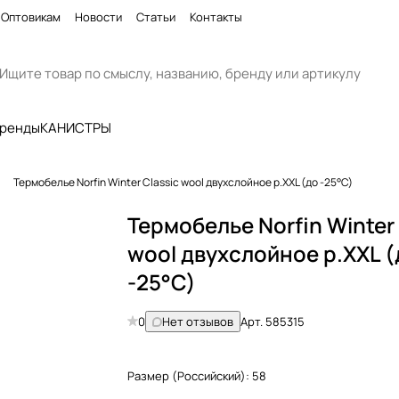
Оптовикам
Новости
Статьи
Контакты
бренды
КАНИСТРЫ
Термобелье Norfin Winter Classic wool двухслойное р.XXL (до -25°C)
Термобелье Norfin Winter 
wool двухслойное р.XXL (
-25°C)
0
Нет отзывов
Арт.
585315
Размер (Российский):
58