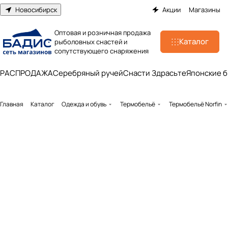
Новосибирск
Акции
Магазины
Оптовая и розничная продажа
Каталог
рыболовных снастей и
сопутствующего снаряжения
РАСПРОДАЖА
Серебряный ручей
Снасти Здрасьте
Японские 
Главная
Каталог
Одежда и обувь
Термобельё
Термобельё Norfin